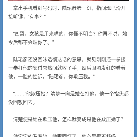
拿出手机看到号码时，陆珺彦脸一沉，指间现已滑开
接听键，“有事？”
“四哥，女孩是用来哄的，你懂不明白？你再不哄，她
今后都不会理你了。”
陆珺彦还没回味透彻这话的意思，就见刚刚还一拳接
一拳打他的安琪忽然间就收了手，然后眼圈发红的看着
他，一脸的控诉，“陆珺彦，你欺压我。”
“……”他欺压她？清楚一向是她在打他，他一个指头都
没回敬回去。
清楚便是她在欺压他，怎样就变成是他在欺压她了？
他定定的看着她，她眼圈红了，他心里很不舒畅。