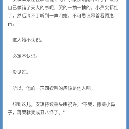
自己做错了天大的事呢，哭的一抽一抽的，小鼻尖都红
了，然后冷不丁听到一声四嫂，不可思议昂首看顾逸
南。
这人她不认识。
必定不认识。
没见过。
所以，他的一声四嫂叫的应该是他人吧。
想到这儿，安琪持续垂头哄祝许，“不哭，擦擦小鼻
子，再哭就变成丑八怪了。”