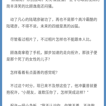
简丰泽笑的比顾逸南还闷骚。
动了凡心的陆珺彦破功了，再也不是那个高冷霸酷的
陆珺彦，不得不说，未来的四嫂是真的凶猛。
尽管看过相片了，不过相片怎样也不能跟本人比。
顾逸南拿稳了手机，脚步加速的走向祝许，那孩子便
是那个死了的女性的儿子？
怎样看着有点面善的感觉呢？
不过这个时分，现已来不及想这些了，他冲曩昔就要
抱祝许，“小朋友，谁欺压你了，怎样哭成这样？”
祝许一扭小身板，“我不认识你，你管不着，不许抱