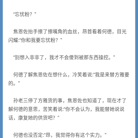
“忘忧粉？”
焦恩佐抬手擦了擦嘴角的血丝，昂首看着何德，目光
闪耀:“你和我要忘忧粉？”
“别想入非非了，我才不会傻到被那东西操控。”
何德了解焦恩佐在想什么，冷笑着说:“我是来替方雅要
的。”
孙老三停了方雅货的事，焦恩佐也知道了，现在才了
解何德的意思，苦笑着说:“你不会认为，我能替她说说
话，康复她的供货吧？”
何德也没否定:“昂，我觉得你有这个实力。”