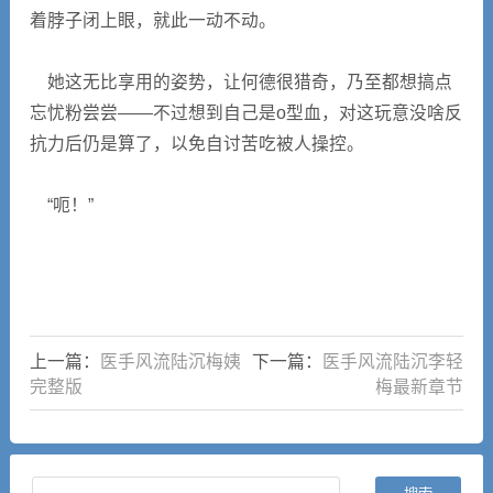
着脖子闭上眼，就此一动不动。
她这无比享用的姿势，让何德很猎奇，乃至都想搞点
忘忧粉尝尝――不过想到自己是o型血，对这玩意没啥反
抗力后仍是算了，以免自讨苦吃被人操控。
“呃！”
上一篇：
医手风流陆沉梅姨
下一篇：
医手风流陆沉李轻
完整版
梅最新章节