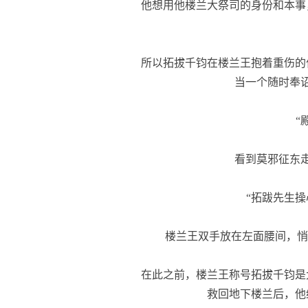
他想用他楼兰大祭司的身份和本事
所以拓拔千钧在楼兰王抱着重伤的
当一个随时奉
“殿
看到莫邪征东走
“拓跋先生操
楼兰王双手放在左面腰间，悄悄
在此之前，楼兰王称号拓拔千钧是
救回地下楼兰后，他