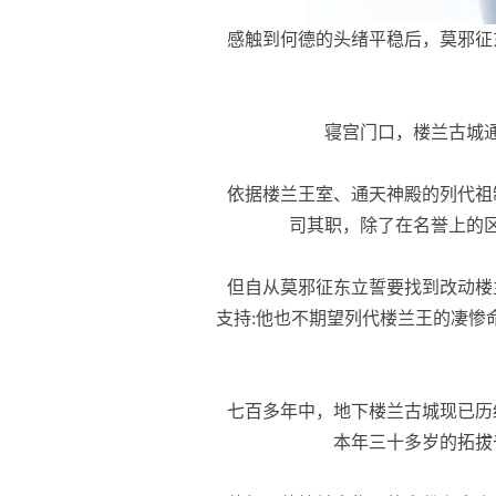
感触到何德的头绪平稳后，莫邪征
寝宫门口，楼兰古城通
依据楼兰王室、通天神殿的列代祖
司其职，除了在名誉上的
但自从莫邪征东立誓要找到改动楼
支持:他也不期望列代楼兰王的凄惨
七百多年中，地下楼兰古城现已历
本年三十多岁的拓拔