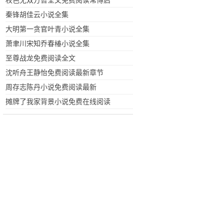
权色无双方哲全文免费阅读常博启
秦锋胡佳云小说全集
大明第一贪官叶青小说全集
萧聿川宋知乔春椿小说全集
至尊战龙免费阅读全文
沈听舟王静怡免费阅读最新章节
周存志陈丹小说免费阅读最新
摊牌了我家背景小说免费在线阅读