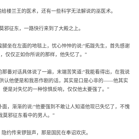
给楼兰王的医术，还有一些科学无法解说的巫医术。
莫邪征东，一路快行来到了大殿之上。
腿坐在左面的地毯上，忧心忡忡的说:“拓跋先生，首先感谢
，仅仅正如你所说的那样，他失忆了。”
那番对话具体说了一遍，末端苦笑道:“我能看得出，在我说
供认他便是和我恶作剧的话，其实是口是心非的——他其实
，便是对失忆的一种惊惧反响，仅仅他太要强了。”
面，渐渐的说:“他要强到不敢让人知道他现已失忆了，不愧
我莫邪征东看中的男人。”
隐约传来锣鼓声，那是国民在奉诏欢庆。