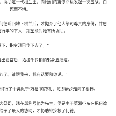
，协助这一代楼兰王，向她们的凄惨命运发起一次应战，白
死而不悔。
何德返回地下楼兰后，才抛弃了他大祭司尊贵的身份，甘愿
诏行事的下人，期望能对她有所协助。
下，指令现已传下去了。”
出寝宫后，拓拔千钧悄悄躬身启禀道。
心了。请跟我来，我有话要和你说。”
行了个类似于‘万福’的蹲礼，随即箭步走向了楼梯。
大祭司，现在却称号他为先生，便是由于莫邪征东在把何德
给予了最大的协助，才协助她挽救了何德。