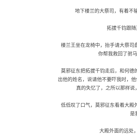
地下楼兰的大祭司，有着不输
拓拔千钧跟随
楼兰王坐在龙椅中，抬手请大祭司盘
你帮我救回了驸马
莫邪征东把拓拔千钧走后，和何德的
出他的姓名，说请他不要吓我时，他
真的失忆了，之所以那样说
低低叹了口气，莫邪征东看着大殿外
是
大殿外面的远处，