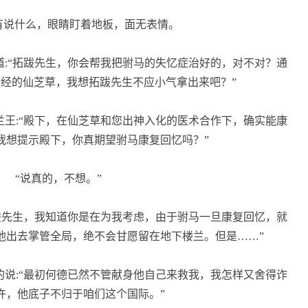
说什么，眼睛盯着地板，面无表情。
:“拓跋先生，你会帮我把驸马的失忆症治好的，对不对？通
经的仙芝草，我想拓跋先生不应小气拿出来吧？”
王:“殿下，在仙芝草和您出神入化的医术合作下，确实能康
我想提示殿下，你真期望驸马康复回忆吗？”
“说真的，不想。”
跋先生，我知道你是在为我考虑，由于驸马一旦康复回忆，就
他出去掌管全局，绝不会甘愿留在地下楼兰。但是……”
说:“最初何德已然不管献身他自己来救我，我怎样又舍得诈
许，他底子不归于咱们这个国际。”