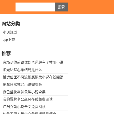
网站分类
小说短剧
app下载
推荐
官场封你前路你却弯道超车了林阳小说
全文阅读
陈光达赵心柔结局是什么
桃运仙医不风流杨辰杨柔小说在线阅读
练车日常林瑶小说完整版
夜色盛妆霍渊云笙小说全集
我的冒牌老公赵风在线免费阅读
江阳乔韵小说全文免费阅读