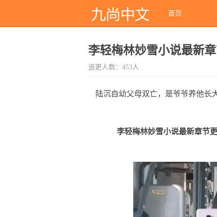
首页
李轻梅林妙雪小说最新章
追更人数：453人
陆沉自幼父母双亡，是爷爷养他长
李轻梅林妙雪小说最新章节