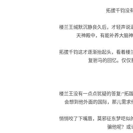
拓拔千钧没有
楼兰王缄默沉静良久后，才轻声说道
天神殿中，有能补养大脑神
拓拔千钧这才逐渐抬起头，看着楼兰
复驸马的回忆。仅仅
楼兰王没有一点点犹疑的答复:“拓
会想到他外面的国际，那儿需求
悄悄咬了下嘴唇，莫邪征东梦呓似的
骗他呢？或