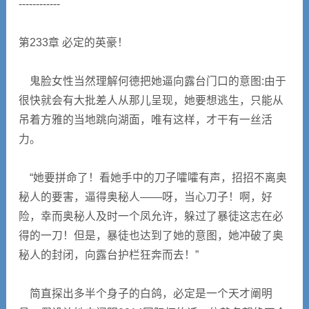
------------
第233章 必定的英豪！
鬼脸女性当然理解何德把她逼向露台门口的意图:由于
很快就会有大批差人从那儿呈现，她要想逃生，只能从
吊着方雅的当地跳向湖面，唯有这样，才干有一丝活
力。
“她要拼命了！看她手中的刀子嚯嚯有声，招招不离奥
秘人的要害，逼得奥秘人――呀，当心刀子！啊，好
险，幸而奥秘人及时一个凤允许，躲过了暴徒这志在必
得的一刀！但是，暴徒也达到了她的意图，她冲破了奥
秘人的封闭，向露台护栏狂奔而去！”
简直探出多半个身子的白鸽，必定是一个天才阐明