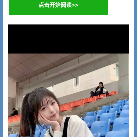
点击开始阅读>>