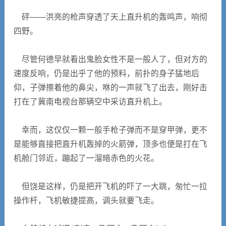
砰――洪亮的枪声穿透了天上直升机的轰鸣声，响彻
四野。
尽管何德早就看出鬼脸女性不是一般人了，但对方的
速度反响，仍是出乎了他的预料，前扑的身子猛地后
仰，子弹擦着他的鼻尖，咻的一声就飞了出去，刚好击
打在了冀南电视台那辆空中采访直升机上。
幸而，这仅仅一颗一般手枪子弹而不是穿甲弹，更不
是能够直接把直升机轰掉的火箭弹，顶多也便是打在飞
机舱门邻近，蹦起了一溜暗赤色的火花。
但饶是这样，仍是把开飞机的吓了一大跳，匆忙一拉
操作杆，飞机敏捷提高，调头就要飞走。