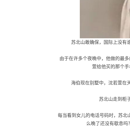
苏北山敢确保，国际上没有谁
由于在许多个夜晚中，他做的最多
萱给他买的那个手
海伯现在别墅中，沈若萱在天
苏北山走到柜子
每当看到女儿的电话号码时，苏北山
么晚了还没有歇息吗