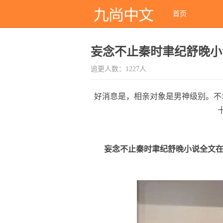
首页
妄念不止秦时聿纪舒晚小
追更人数：1227人
好消息是，相亲对象是男神级别。不
妄念不止秦时聿纪舒晚小说全文