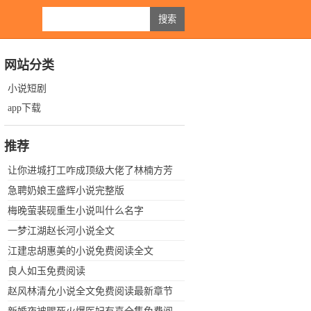
网站分类
小说短剧
app下载
推荐
让你进城打工咋成顶级大佬了林楠方芳
小说完整最新章节
急聘奶娘王盛辉小说完整版
梅晚萤裴砚重生小说叫什么名字
一梦江湖赵长河小说全文
江建忠胡惠美的小说免费阅读全文
良人如玉免费阅读
赵风林清允小说全文免费阅读最新章节
列表