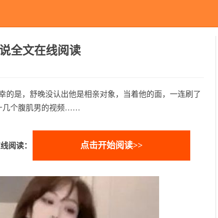
说全文在线阅读
幸的是，舒晚没认出他是相亲对象，当着他的面，一连刷了
十几个腹肌男的视频……
点击开始阅读>>
在线阅读：