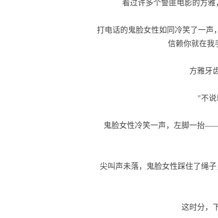
看过许多个警匪电影的方雅，
打电话的鬼脸女性如同冷笑了一声，
信赖你就在我
方雅牙齿
"不说
鬼脸女性冷笑一声，左脚一抬――
尖叫声未落，鬼脸女性踩住了绳子
这时分，下