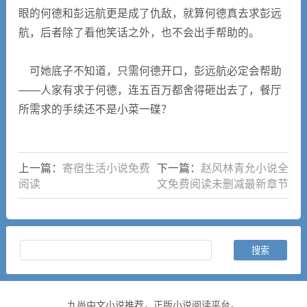
眼的何德和彭远航更是成了仇敌，就算何德真去求彭远
航，后者除了看他笑话之外，也不会出手帮助的。
可她底子不知道，只需何德开口，彭远航必定会帮助
――人家有求于何德，连五百万都舍得砸出去了，餐厅
所需求的手续还不是小菜一碟？
上一篇：
寄宿生活小说免费
下一篇：
赵风林青允小说全
阅读
文免费阅读未删减最新章节
九尚中文小说推荐，正版小说阅读平台。