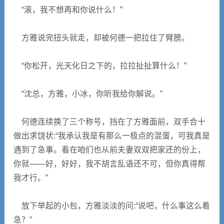
“滚，我不想再和你说什么！”
方雅说完扭头就走，却被何德一把拉住了臂膀。
“你松开，光天化日之下的，拉拉扯扯算什么！”
“沈总，方雅，小冰，你听我给你解说。”
何德连续换了三个称号，挡在了方雅面前，双手合十
做出求饶状:“我承认我是有那么一极点的混蛋，可我真是
遇到了急事。看在咱们也从前夫妻双双把家还的份上，
你就――好，好好，我不胡言乱语还不可，但你真得帮
我才行。”
放下举起的小包，方雅淡淡的问:“说吧，什么事这么着
急？”