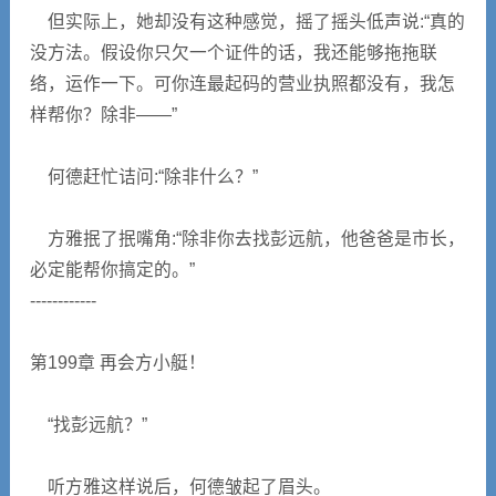
但实际上，她却没有这种感觉，摇了摇头低声说:“真的
没方法。假设你只欠一个证件的话，我还能够拖拖联
络，运作一下。可你连最起码的营业执照都没有，我怎
样帮你？除非――”
何德赶忙诘问:“除非什么？”
方雅抿了抿嘴角:“除非你去找彭远航，他爸爸是市长，
必定能帮你搞定的。”
------------
第199章 再会方小艇！
“找彭远航？”
听方雅这样说后，何德皱起了眉头。