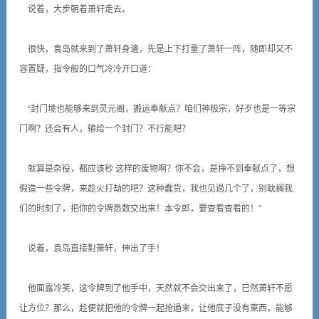
说着，大步朝着萧轩走去。
很快，袁岛就来到了萧轩身邊，先是上下打量了萧轩一阵，随即却又不
容置疑，指令般的口气冷冷开口道：
“封门境也能够来到灵元阁，搬运奉献点？咱们神极宗，好歹也是一等宗
门啊？还会有人，输给一个封门？不行能吧？
就算是杂役，都应该秒 这样的废物啊？你不会，是挣不到奉献点了，想
假造一些令牌，来趁火打劫的吧？这种蠢货，我也见過几个了，别耽搁我
们的时刻了，把你的令牌悉数交出来！本令郎，要查看查看的！”
说着，袁岛直接對萧轩，伸出了手！
他面露冷笑，这令牌到了他手中，天然就不会交出来了，已然萧轩不愿
让方位？那么，趁便就把他的令牌一起抢過来，让他底子没有東西，能够