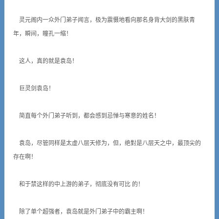
灵元阁内一众外门弟子闻言，极为震慑地看向那名身背大剑的黑肤青
年，瞬间，瞳孔一缩！
这人，真的就是袁岛！
巨灵剑袁岛！
简直每个外门弟子听到，都会感到忌惮与寒意的姓名！
袁岛，尽管同样是太虚八层天修为，但，绝對是八层天之中，最顶尖的
存在啊！
和于禁这样的中上游的弟子，彻底没有可比 的！
除了单个超强者，袁岛就是外门弟子中的霸主啊！