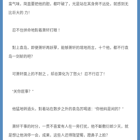
蛮气味，简直要把他的胆，都吓破了，光是站在其身旁不远处，就感到无
比巨大的 力！
忍不住拼命地對着萧轩打眼 ！
對上袁岛，即便萧轩再妖孽，能够萧轩的境地而言，十个他，都不行袁
岛一剑斩的吧？
可萧轩面上的不耐之 ，却总算化为了怒火！忍不行忍了！
“关你屁事？”
他猛地转過头，對着站在数步之外的袁岛厉喝道：“你他妈是闲的？”
萧轩干事的时分，一贯不喜爱有人在一旁打扰，他不斷敷衍郎少天，就
是想让他消停一会，成果，这些人还得陇望蜀，蹬鼻子上脸？