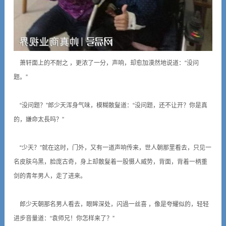
萧轩面上的不耐之 ，更浓了一分，声响，却愈加漠然地说道：“没问
题。”
“没问题？”郎少天浑身气味，模糊散髮道：“没问题，还不让开？你是真
的，嫌命太長吗？”
“少天？”就在这时，门外，又有一道声响传来，世人朝那里看去，只见一
名皮肤乌黑，脸庞古奇，身上却散髮着一股慑人威势，背面，背着一柄重
剑的青年男人，走了进来。
郎少天朝那名男人看去，眼眸深处，闪過一丝喜 ，像是夸耀似的，轻轻
进步音量道：“袁师兄！你怎样来了？”