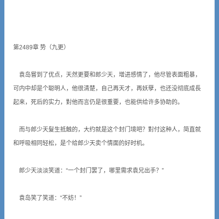
第2489章 势（九更）
袁岛嘗到了优点，天然更要和郎少天，增进感情了，他尽管表面粗暴，
可内中却是个聪明人，他很清楚，自己再天才，再妖孽，也还没彻底成長
起来，死后的实力，對他而言仍是很重要，也能供给许多协助的。
而与郎少天髮生抵触的，大约就是这个封门境吧？對付这种人，简直就
和呼吸相同轻松，是个给郎少天卖个情面的好时机。
郎少天淡淡笑道：“一个封门罢了，哪里需求袁兄出手？”
袁岛笑了笑道：“不妨！”