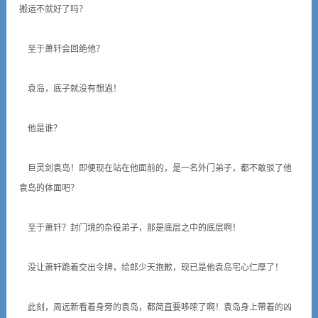
搬运不就好了吗？
至于萧轩会回绝他？
袁岛，底子就没有想過！
他是谁？
巨灵剑袁岛！即便现在站在他面前的，是一名外门弟子，都不敢驳了他
袁岛的体面吧？
至于萧轩？封门境的杂役弟子，那是底层之中的底层啊！
没让萧轩跪着交出令牌，给郎少天抱歉，现已是他袁岛宅心仁厚了！
此刻，周远新看着身旁的袁岛，都简直要哆嗦了啊！袁岛身上帶着的凶