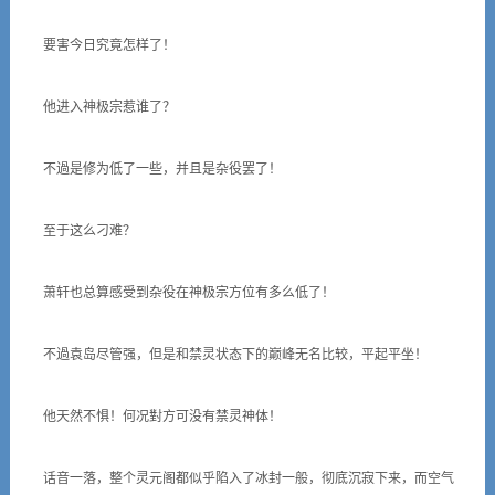
要害今日究竟怎样了！
他进入神极宗惹谁了？
不過是修为低了一些，并且是杂役罢了！
至于这么刁难？
萧轩也总算感受到杂役在神极宗方位有多么低了！
不過袁岛尽管强，但是和禁灵状态下的巅峰无名比较，平起平坐！
他天然不惧！何况對方可没有禁灵神体！
话音一落，整个灵元阁都似乎陷入了冰封一般，彻底沉寂下来，而空气