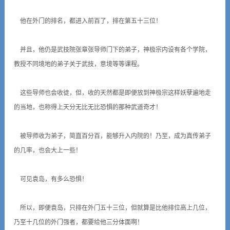
他在外门的排名，都进入前百了，排在第五十三位！
并且，他仍是武技院张章张导师门下的弟子，神极宗内设有各个学院，
教授不同境地的弟子关于武技，意境等等课程。
这些导师也会收徒，但，收的天然都是即便放到神极宗这样妖孽遍地走
的当地，也称得上天分无比无比恐惧的那种武道奇才！
被导师收为弟子，简直百分百，能够升入内院的！乃至，成为真传弟子
的几率，也会大上一些！
可见袁岛，有多么恐惧！
所以，即便袁岛，只排在外门五十三位，但就算是比他排位高上几位，
乃至十几位的外门强者，都要给他三分体面啊！