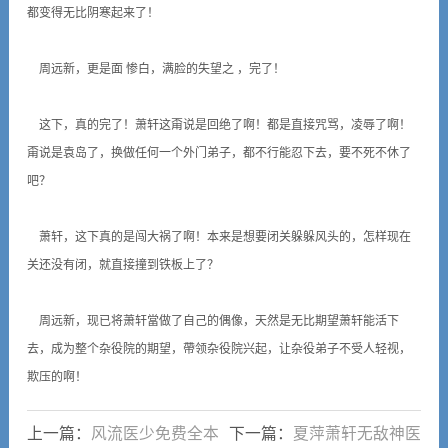
都变得无比阴寒起来了！
周远新，更是面 惨白，满脸的失望之 ，完了！
这下，真的完了！萧轩这甭说是回绝了啊！都是直接咒骂，凌辱了啊！
甭说是袁岛了，换做任何一个外门弟子，都不行能忍下去，要不死不休了
吧？
萧轩，这下真的是闯大祸了啊！本来是想要闭关躲躲风头的，怎样现在
关还没有闭，就直接撞到铁板上了？
周远新，现已将萧轩當做了自己的偶像，天然是无比期望萧轩能活下
去，成为整个杂役院的期望，帶领杂役院兴起，让杂役弟子不受人轻视，
欺压的啊！
上一篇：
风流医少免费全本
下一篇：
夏萍萧轩无敌神医