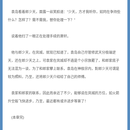
袁岛看着郎少天，面露一丝笑脸道：“少天，方才我听你，如同在争持些
什么？怎样了？需不需我，替你处理一下？”
说着他扫了一眼正在处理手续的萧轩。
他与郎少天，在凤城，就现已知道了，袁岛自己尽管修武天分极端逆
天，还在郎少天之上，可袁家在凤城却不過是个小宗族罷了，和郎家底子
无法混为一谈，为了和郎家攀上联系，袁岛在神极宗内，對郎少天可谓是
较为照料，乃至，还将郎少天介绍给了自己的师傅。
袁家和郎家的联系，因此而亲近了不少，能够说在凤城的方位，如火箭
升空般飞快进步，乃至，最近都有或许进步等第了！
(本章完)