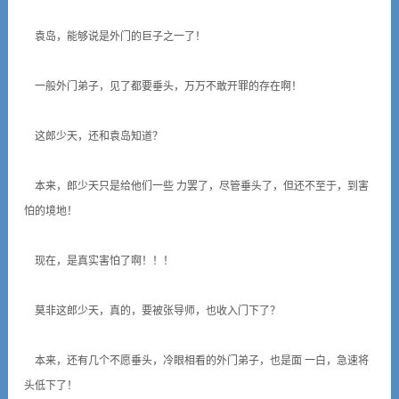
袁岛，能够说是外门的巨子之一了！
一般外门弟子，见了都要垂头，万万不敢开罪的存在啊！
这郎少天，还和袁岛知道？
本来，郎少天只是给他们一些 力罢了，尽管垂头了，但还不至于，到害
怕的境地！
现在，是真实害怕了啊！！！
莫非这郎少天，真的，要被张导师，也收入门下了？
本来，还有几个不愿垂头，冷眼相看的外门弟子，也是面 一白，急速将
头低下了！