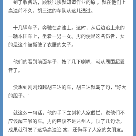
到了收费站，顾秋很快就知道作业的原 。就在他们上
高速前不久，胡三达的车队从这儿通过。
十几辆车子，奔驰在高速上。这时，从后边追上来的
一辆本田车上，坐着一男一女。男的便是这名伤者，女
的是这个被撕破了衣服的女子。
他们的看到前面车子，按了几下喇叭，就从周围超曩
昔了。
没想到刚刚超越胡三达的车，胡三达就骂了句，“好大
的胆子。”
就这么一句话，他的手下立刻将人家截拦，说他们不
应该超三爷的车。男的应该不是达州人，顶了几句话，
成果就引发了这场高速追 案，还侮辱了人家的女朋友。