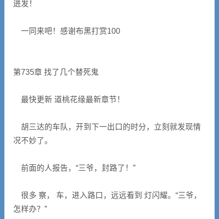
迸发！
一同来吧！感谢布黑打赏100
第735章 找了几个替死鬼
最快更新 道桃花缘最新章节！
胡三达的车队，开到下一出口的时分，立刻就发现情
况不妙了。
前面的人报告，“三爷，封路了！”
很多 察， 车，进入路口，远远看到 灯闪耀。“三爷，
怎样办？”