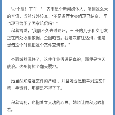
“办个屁！下车！” 齐雨是个新闻媒体人，听到这么大
的音讯，当然分外较真，“不是省厅专案组现已结案， 里
也现已给予了国家赔偿吗？”
程暮雪说，“我前不久去过达州，王 长的儿子和女朋友
正在四处收集依据，企图昭雪。我这次前往达州，也是
想借这个时机把这个案件查清楚。”
齐雨缄默沉静了，这件作业假设是真的，那便是惊天
骇浪。达州将搅个翻天覆地。
她当然知道这案件的严峻 ，并且她要是能拿到这案件
第一手资料，那便是不得了了。
程暮雪呢，也抱着立大功的心思。她想让顾秋另眼相
看。