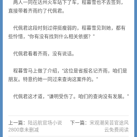
两人一同在达州火车站下了车，程暮雪也不去签到，
直接带着齐雨约了代佩君。
代佩君这段时刻过得挺瘦弱的，程暮雪见到她，都有
些怜惜，“你有没有找到什么相关依据？”
代佩君看着齐雨，没有说话。
程暮雪马上做了介绍，“这位是省报名记齐雨，咱们是
朋友。特意约她一同过来查询这案件的。”
代佩君这才道，“谦明受伤了。咱们的查询没有发展。”
上一篇：
陆远航官场小说
下一篇：
宋观潮吴芸官途风
2800章未删减
云免费阅读