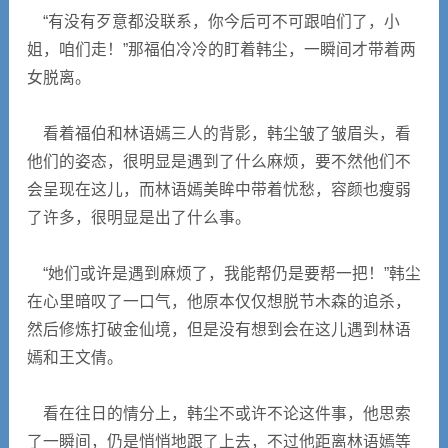
“有没有歹意都没联系，你今后可不可跟咱们了，小
姐，咱们走！”那福伯冷冷的盯着韩尘，一瞬间才带着两
女脱离。
看着福伯和林语嫣三人的背影，韩尘皱了皱眉头，看
他们的姿态，很明显是遇到了什么麻烦，要不然他们不
会呈现在这儿，而林语嫣美眸中带着忧愁，容颜也瘦弱
了许多，很明显是出了什么事。
“她们或许是遇到麻烦了，我能帮仍是要帮一把！”韩尘
在心里暗叹了一口气，他原本仅仅想脱节木森的追杀，
然后修炼打破金仙境，但是没有想到会在这儿遇到林语
嫣和王文倩。
看在往日的情分上，韩尘不或许不论这件事，他思索
了一瞬间，仍是悄悄地跟了上去，不过他距离林语嫣等