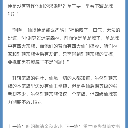
便是没有容许他们的求婚吗？至于要一举吞下耀龙城
吗？”
“呵呵，仙境便是那么严酷！”福伯叹了一口气，无法的
说道：“小姐穿过迷雾森林，前面便是圣龙城了，圣龙城
中有四大宗族，而他们的背面有四大仙门撑腰，咱们林
家和轩辕宗族今后有友谊，只需得到轩辕宗族的支撑，
要抵御黑石城底子不是问题！”
轩辕宗族的强壮，仙境一切的人都知道，虽然轩辕宗
族的本宗族里边没有仙王坐镇，但是金仙后期等级的强
者却不少，虽然轩辕宗族仅仅一个宗族，但四级仙城实
力彻底不敢开罪。
上一篇：
叶阳黎洁余秋水小
下一篇：
重生98先帮美女书