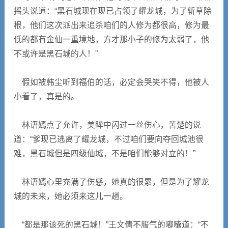
摇头说道：“黑石城现在现已占领了耀龙城，为了斩草除
根，他们这次派出来追杀咱们的人修为都很高，修为最
低的都有金仙一重境地，方才那小子的修为太弱了，他
不或许是黑石城的人！”
假如被韩尘听到福伯的话，必定会哭笑不得，他被人
小看了，真是的。
林语嫣点了允许，美眸中闪过一丝伤心，苦楚的说
道：“爹现已逃离了耀龙城，不过咱们要向夺回城池很
难，黑石城但是四级仙城，不是咱们能够对立的！”
林语嫣心里充满了伤感，她真的很累，但是为了耀龙
城的未来，她必须来这儿一趟。
“都是那该死的黑石城！”王文倩不服气的嘟囔道：“不