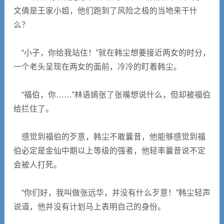
文倩是王家小姐，他们跑到了风险之极的当地来干什
么？
“小子，你给我站住！”就在韩尘想要接近两女的时分，
一个老头呈现在两女的面前，冷冷的盯着韩尘。
“福伯，你……”林语嫣张了张嘴想说什么，但却被福伯
给拦住了。
感觉到福伯的歹意，韩尘不敢曩昔，他能够感觉到福
伯必定是金仙中期以上等级的强者，他轻率曩昔说不定
会被人打死。
“你们好，我叫做张远华，并没有什么歹意！”韩尘轻声
说道，他并没有计划马上表明自己的身份。